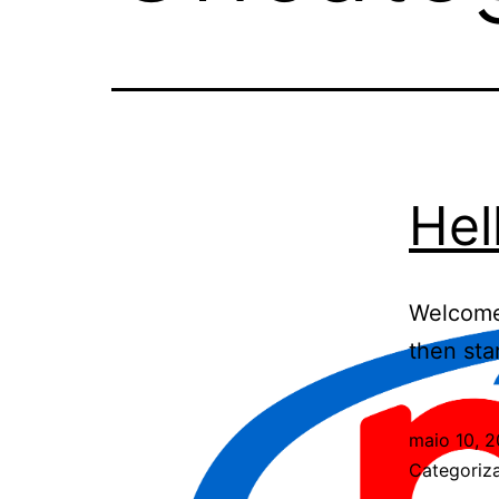
Hel
Welcome 
then star
maio 10, 2
Categori