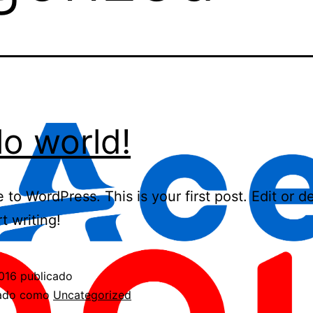
lo world!
to WordPress. This is your first post. Edit or del
t writing!
016
publicado
zado como
Uncategorized